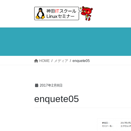
コ
ナ
ン
ビ
テ
ゲ
ン
ー
ツ
シ
へ
ョ
ス
ン
キ
に
ッ
移
HOME
メディア
enquete05
プ
動
2017年2月8日
enquete05