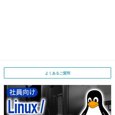
https://dream-linux-seminar.com/wp-
content/uploads/2014/09/cropped-akakuma_008.png
よくあるご質問